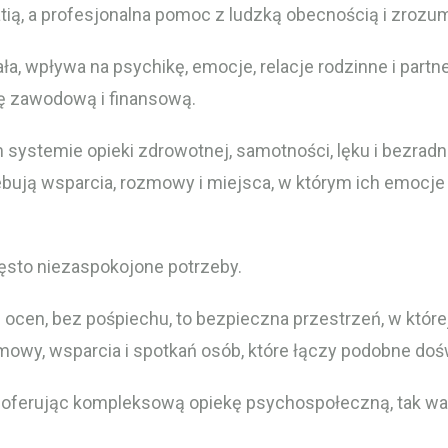
tią, a profesjonalna pomoc z ludzką obecnością i zrozu
ła, wpływa na psychikę, emocje, relacje rodzinne i partn
ę zawodową i finansową.
ystemie opieki zdrowotnej, samotności, lęku i bezradno
ebują wsparcia, rozmowy i miejsca, w którym ich emocj
ęsto niezaspokojone potrzeby.
ez ocen, bez pośpiechu, to bezpieczna przestrzeń, w któr
zmowy, wsparcia i spotkań osób, które łączy podobne do
, oferując kompleksową opiekę psychospołeczną, tak wa