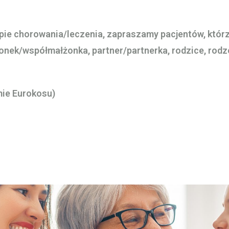
e chorowania/leczenia, zapraszamy pacjentów, którzy
nek/współmałżonka, partner/partnerka, rodzice, rodze
mie Eurokosu)