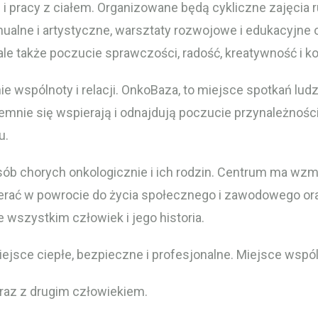
 i pracy z ciałem. Organizowane będą cykliczne zajęci
nualne i artystyczne, warsztaty rozwojowe i edukacyjne 
 ale także poczucie sprawczości, radość, kreatywność i 
spólnoty i relacji. OnkoBaza, to miejsce spotkań ludzi
nie się wspierają i odnajdują poczucie przynależności.
u.
osób chorych onkologicznie i ich rodzin. Centrum ma wz
ierać w powrocie do życia społecznego i zawodowego or
e wszystkim człowiek i jego historia.
ejsce ciepłe, bezpieczne i profesjonalne. Miejsce wspóln
raz z drugim człowiekiem.